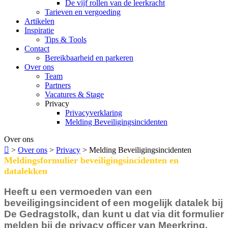
De vijf rollen van de leerkracht
Tarieven en vergoeding
Artikelen
Inspiratie
Tips & Tools
Contact
Bereikbaarheid en parkeren
Over ons
Team
Partners
Vacatures & Stage
Privacy
Privacyverklaring
Melding Beveiligingsincidenten
Over ons

>
Over ons
>
Privacy
>
Melding Beveiligingsincidenten
Meldingsformulier beveiligingsincidenten en
datalekken
Heeft u een vermoeden van een
beveiligingsincident of een mogelijk datalek bij
De Gedragstolk, dan kunt u dat via dit formulier
melden bij de privacy officer van Meerkring.