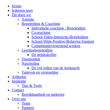
Home
Iedereen leert
Dit doen we
Agenda
Begeleiding & Coaching
Individuele coaching / Begeleiding
Co-teaching
School-Video-Interactie-Begeleiding
School-Wide-Positive-Behavior-Support
Competentievergrotend werken
Leerlingbegeleiding
De gelukskoffer
Diagnostiek
Nascholing
De vijf rollen van de leerkracht
Tarieven en vergoeding
Artikelen
Inspiratie
Tips & Tools
Contact
Bereikbaarheid en parkeren
Over ons
Team
Partners