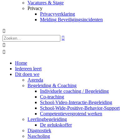
Vacatures & Stage
Privacy
Privacyverklaring
Melding Beveiligingsincidenten




Home
Iedereen leert
Dit doen we
Agenda
Begeleiding & Coaching
Individuele coaching / Begeleiding
Co-teaching
School-Video-Interactie-Begeleiding
School-Wide-Positive-Behavior-Support
Competentievergrotend werken
Leerlingbegeleiding
De gelukskoffer
Diagnostiek
Nascholing